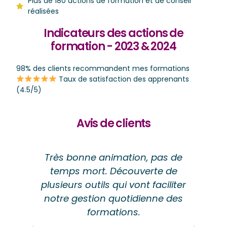
Plus de 180 actions de formation et de conseil
réalisées
Indicateurs des actions de
formation - 2023 & 2024
98% des clients recommandent mes formations
Taux de satisfaction des apprenants
(4.5/5)​
Avis de clients
Très bonne animation, pas de
er
temps mort. Découverte de
vi.
plusieurs outils qui vont faciliter
c
ai
notre gestion quotidienne des
formations.
i